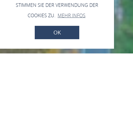
STIMMEN SIE DER VERWENDUNG DER
COOKIES ZU.
MEHR INFOS
OK
Rathaus und
Kulturverein e.V.
seite
Wohnen und Leben
Vereine
Rathaus und Kulturverein